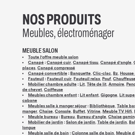
NOS PRODUITS
Meubles, électroménager
MEUBLE SALON
Toute l'offre meuble salon
,
,
,
Canapé
:
Canapé cuir
Canapé tissu
Canapé d'angle
,
places
Canapé compressé
,
,
,
Canapé convertible
:
Banquette
Clic-clac
Bz
Housse 
,
,
,
Fauteuil
:
Fauteuil cuir
Fauteuil relax
Pouf
Chauffeus
,
,
,
Mobilier chambre adulte
:
Lit
Tête de lit
Armoire
Pend
,
de chevet
Coiffeuse
,
,
Meubles chambre enfant
:
Lit enfant
Gigogne
Lit sup
cabane
,
Meubles salle à manger séjour
:
Bibliothèque
Table ba
,
,
,
,
,
,
manger
Chaise
Console
Buffet
Vitrine
Meuble TV Hifi
,
,
Meuble bureau
:
Bureau
Bureau d'angle
Chaise gamin
,
,
Mobilier de jardin
:
Salon de jardin
Table de jardin
Bal
longue
,
Meuble salle de bain
:
Colonne salle de bain
Meuble d