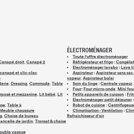
ÉLECTROMÉNAGER
Toute l'offre électroménager
,
Canapé droit
Canapé 2
Réfrigérateur et frigo
:
Congélat
Electroménager lavabo
:
Lave l
canapé et clic-clac
Aspirateur
:
Aspirateur sans sac
,
e
vapeur
Aspirateur balai
,
,
,
erie
Dressing
Commode
Table
Soin du linge
:
Centrale vapeur
,
Four
:
Four micro-onde
Mini fou
,
,
erposé et mezzanine
Lit bébé
Lit
Petits appareils de cuisson
:
Fri
Electroménager petit déjeuner
:
,
sse
Table à
Robot de cuisine
:
Centrifugeus
Meuble chaussure
Climatisation - Ventilation
:
Clim
,
g
Chaise de bureau
Rafraichisseur d'air
,
ancelle de jardin
Transat & chaise
ouble vasque