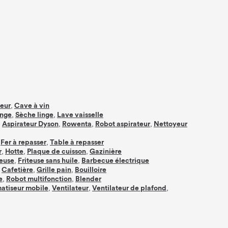
,
eur
Cave à vin
,
,
inge
Sèche linge
Lave vaisselle
,
,
,
,
Aspirateur Dyson
Rowenta
Robot aspirateur
Nettoyeur
,
,
Fer à repasser
Table à repasser
,
,
,
r
Hotte
Plaque de cuisson
Gazinière
,
,
teuse
Friteuse sans huile
Barbecue électrique
,
,
Cafetière
Grille pain
Bouilloire
,
,
e
Robot multifonction
Blender
,
,
,
atiseur mobile
Ventilateur
Ventilateur de plafond