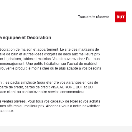
Tous droits réservés
e équipée et Décoration
décoration de maison et appartement. Le site des magasins de
le de bain et autres idées d'objets de déco aux meilleurs prix
 lit, chaises, tables et matelas. Vous trouverez chez But tous
emménagement. Une petite hésitation sur l'achat de matériel
rouver le produit le moins cher ou le plus adapté à vos besoins
 : les packs simplicité (pour étendre vos garanties en cas de
és (carte de crédit, cartes de crédit VISA AURORE BUT et BUT
space client ou contactez notre service consommateur.
es ventes privées. Pour tous vos cadeaux de Noël et vos achats
nnes affaires au meilleur prix. Abonnez-vous à notre newsletter
 cadeaux.