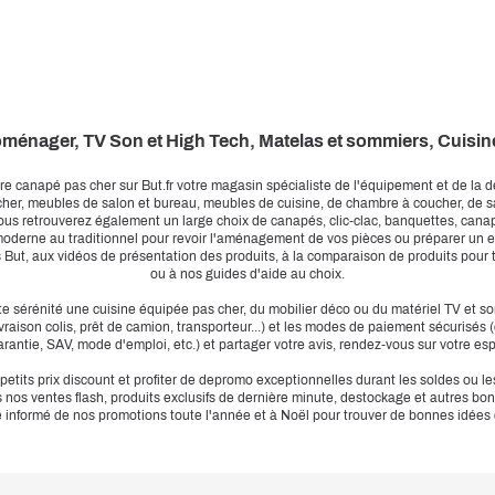
ménager, TV Son et High Tech, Matelas et sommiers, Cuisin
e canapé pas cher sur But.fr votre magasin spécialiste de l'équipement et de la 
er, meubles de salon et bureau, meubles de cuisine, de chambre à coucher, de sal
ous retrouverez également un large choix de canapés, clic-clac, banquettes, canapé
moderne au traditionnel pour revoir l'aménagement de vos pièces ou préparer un 
s But, aux vidéos de présentation des produits, à la comparaison de produits pour t
ou à nos guides d'aide au choix.
e sérénité une cuisine équipée pas cher, du mobilier déco ou du matériel TV et son
livraison colis, prêt de camion, transporteur...) et les modes de paiement sécuris
antie, SAV, mode d'emploi, etc.) et partager votre avis, rendez-vous sur votre e
etits prix discount et profiter de depromo exceptionnelles durant les soldes ou l
s nos ventes flash, produits exclusifs de dernière minute, destockage et autres bo
e informé de nos promotions toute l'année et à Noël pour trouver de bonnes idées