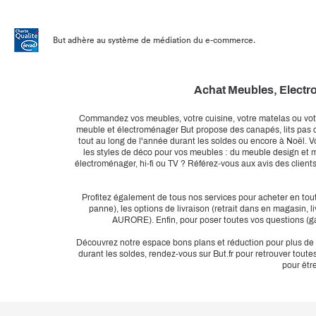
But adhère au système de médiation du e-commerce.
Achat Meubles, Electro
Commandez vos meubles, votre cuisine, votre matelas ou votr
meuble et électroménager But propose des canapés, lits pas ch
tout au long de l'année durant les soldes ou encore à Noël. V
les styles de déco pour vos meubles : du meuble design et 
électroménager, hi-fi ou TV ? Référez-vous aux avis des client
Profitez également de tous nos services pour acheter en tout
panne), les options de livraison (retrait dans en magasin, 
AURORE). Enfin, pour poser toutes vos questions (gar
Découvrez notre espace bons plans et réduction pour plus de p
durant les soldes, rendez-vous sur But.fr pour retrouver toute
pour êtr