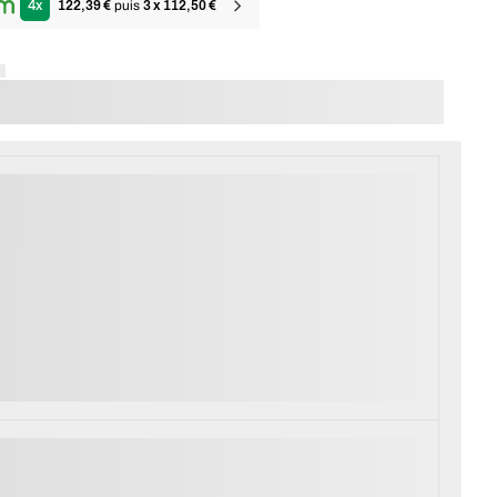
4
x
122,39 €
puis
3
x
112,50 €