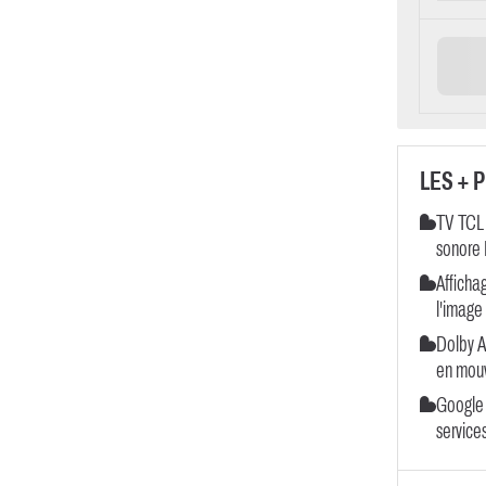
LES + 
TV TCL
sonore
Afficha
l'image
Dolby A
en mou
Google 
service