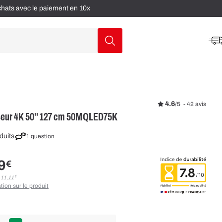
achats avec le paiement en 10x
4.6
/
5
-
42
avis
seur 4K 50'' 127 cm 50MQLED75K
duits
1 question
9
 11,11
tion sur le produit
€
€