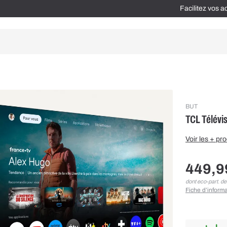
Facilitez vos 
BUT
TCL Télévi
Voir les + pro
449,9
dont eco-part. de
Fiche d’informa